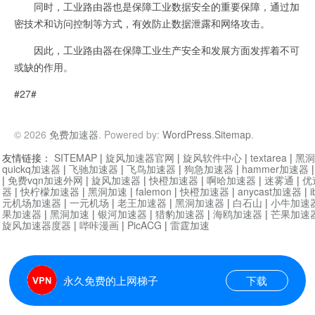
同时，工业路由器也是保障工业数据安全的重要保障，通过加
密技术和访问控制等方式，有效防止数据泄露和网络攻击。
因此，工业路由器在保障工业生产安全和发展方面发挥着不可
或缺的作用。
#27#
© 2026
免费加速器
. Powered by:
WordPress
.
Sitemap
.
友情链接：
SITEMAP
|
旋风加速器官网
|
旋风软件中心
|
textarea
|
黑洞
quickq加速器
|
飞驰加速器
|
飞鸟加速器
|
狗急加速器
|
hammer加速器
|
免费vqn加速外网
|
旋风加速器
|
快橙加速器
|
啊哈加速器
|
迷雾通
|
优
器
|
快柠檬加速器
|
黑洞加速
|
falemon
|
快橙加速器
|
anycast加速器
|
i
元机场加速器
|
一元机场
|
老王加速器
|
黑洞加速器
|
白石山
|
小牛加速
果加速器
|
黑洞加速
|
银河加速器
|
猎豹加速器
|
海鸥加速器
|
芒果加速
旋风加速器度器
|
哔咔漫画
|
PicACG
|
雷霆加速
永久免费的上网梯子
下载