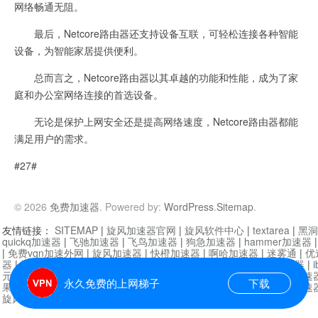
网络畅通无阻。
最后，Netcore路由器还支持设备互联，可轻松连接各种智能
设备，为智能家居提供便利。
总而言之，Netcore路由器以其卓越的功能和性能，成为了家
庭和办公室网络连接的首选设备。
无论是保护上网安全还是提高网络速度，Netcore路由器都能
满足用户的需求。
#27#
© 2026
免费加速器
. Powered by:
WordPress
.
Sitemap
.
友情链接：
SITEMAP
|
旋风加速器官网
|
旋风软件中心
|
textarea
|
黑洞
quickq加速器
|
飞驰加速器
|
飞鸟加速器
|
狗急加速器
|
hammer加速器
|
免费vqn加速外网
|
旋风加速器
|
快橙加速器
|
啊哈加速器
|
迷雾通
|
优
器
|
快柠檬加速器
|
黑洞加速
|
falemon
|
快橙加速器
|
anycast加速器
|
i
元机场加速器
|
一元机场
|
老王加速器
|
黑洞加速器
|
白石山
|
小牛加速
永久免费的上网梯子
下载
果加速器
|
黑洞加速
|
银河加速器
|
猎豹加速器
|
海鸥加速器
|
芒果加速
旋风加速器度器
|
哔咔漫画
|
PicACG
|
雷霆加速