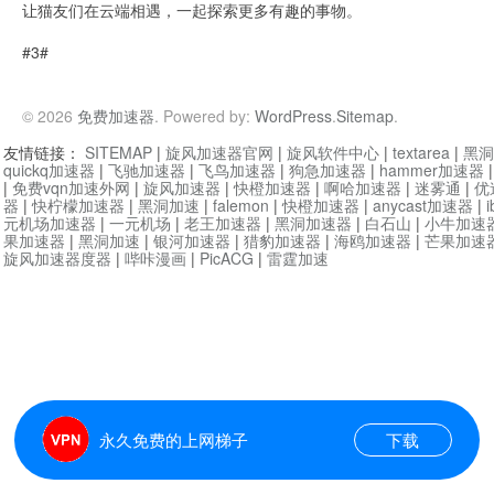
让猫友们在云端相遇，一起探索更多有趣的事物。
#3#
© 2026
免费加速器
. Powered by:
WordPress
.
Sitemap
.
友情链接：
SITEMAP
|
旋风加速器官网
|
旋风软件中心
|
textarea
|
黑洞
quickq加速器
|
飞驰加速器
|
飞鸟加速器
|
狗急加速器
|
hammer加速器
|
免费vqn加速外网
|
旋风加速器
|
快橙加速器
|
啊哈加速器
|
迷雾通
|
优
器
|
快柠檬加速器
|
黑洞加速
|
falemon
|
快橙加速器
|
anycast加速器
|
i
元机场加速器
|
一元机场
|
老王加速器
|
黑洞加速器
|
白石山
|
小牛加速
果加速器
|
黑洞加速
|
银河加速器
|
猎豹加速器
|
海鸥加速器
|
芒果加速
旋风加速器度器
|
哔咔漫画
|
PicACG
|
雷霆加速
永久免费的上网梯子
下载