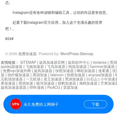
态。
Instagram还有各种滤镜和编辑工具，让你的作品更有创意。
赶紧下载Instagram官方应用，加入这个充满乐趣的世界
吧！。
#24#
© 2026
免费加速器
. Powered by:
WordPress
.
Sitemap
.
友情链接：
SITEMAP
|
旋风加速器官网
|
旋风软件中心
|
textarea
|
黑洞
quickq加速器
|
飞驰加速器
|
飞鸟加速器
|
狗急加速器
|
hammer加速器
|
免费vqn加速外网
|
旋风加速器
|
快橙加速器
|
啊哈加速器
|
迷雾通
|
优
器
|
快柠檬加速器
|
黑洞加速
|
falemon
|
快橙加速器
|
anycast加速器
|
i
元机场加速器
|
一元机场
|
老王加速器
|
黑洞加速器
|
白石山
|
小牛加速
果加速器
|
黑洞加速
|
银河加速器
|
猎豹加速器
|
海鸥加速器
|
芒果加速
旋风加速器度器
|
哔咔漫画
|
PicACG
|
雷霆加速
永久免费的上网梯子
下载