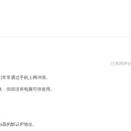
手
已关闭评
机
设
常常通过手机上网冲浪。
置
路
由
，但却没有电脑可供使用。
器
步
骤
。
器的默认IP地址。