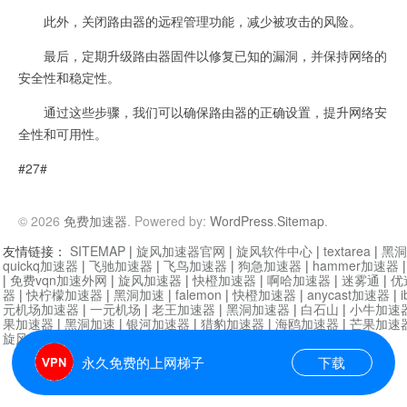
此外，关闭路由器的远程管理功能，减少被攻击的风险。
最后，定期升级路由器固件以修复已知的漏洞，并保持网络的
安全性和稳定性。
通过这些步骤，我们可以确保路由器的正确设置，提升网络安
全性和可用性。
#27#
© 2026
免费加速器
. Powered by:
WordPress
.
Sitemap
.
友情链接：
SITEMAP
|
旋风加速器官网
|
旋风软件中心
|
textarea
|
黑洞
quickq加速器
|
飞驰加速器
|
飞鸟加速器
|
狗急加速器
|
hammer加速器
|
免费vqn加速外网
|
旋风加速器
|
快橙加速器
|
啊哈加速器
|
迷雾通
|
优
器
|
快柠檬加速器
|
黑洞加速
|
falemon
|
快橙加速器
|
anycast加速器
|
i
元机场加速器
|
一元机场
|
老王加速器
|
黑洞加速器
|
白石山
|
小牛加速
果加速器
|
黑洞加速
|
银河加速器
|
猎豹加速器
|
海鸥加速器
|
芒果加速
旋风加速器度器
|
哔咔漫画
|
PicACG
|
雷霆加速
永久免费的上网梯子
下载