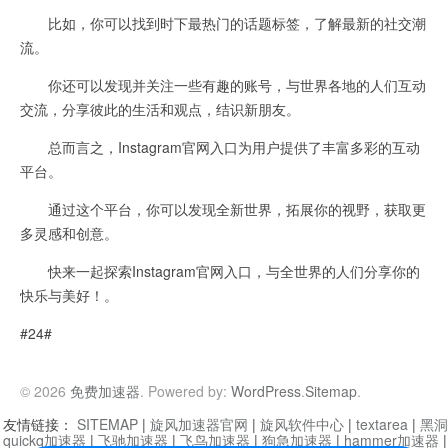
比如，你可以找到时下最热门的话题标签，了解最新的社交潮
流。
你还可以发现并关注一些有趣的账号，与世界各地的人们互动
交流，分享彼此的生活和观点，结识新朋友。
总而言之，Instagram官网入口为用户提供了丰富多彩的互动
平台。
通过这个平台，你可以发现全新世界，拓展你的视野，获取更
多灵感和创意。
快来一起探索Instagram官网入口，与全世界的人们分享你的
快乐与美好！。
#24#
© 2026
免费加速器
. Powered by:
WordPress
.
Sitemap
.
友情链接：
SITEMAP
|
旋风加速器官网
|
旋风软件中心
|
textarea
|
黑洞
quickq加速器
|
飞驰加速器
|
飞鸟加速器
|
狗急加速器
|
hammer加速器