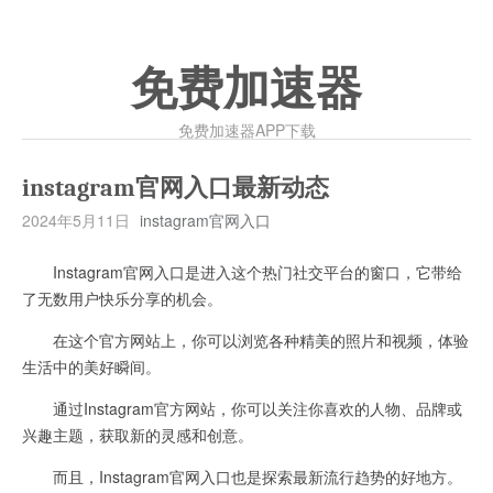
免费加速器
免费加速器APP下载
instagram官网入口最新动态
2024年5月11日
instagram官网入口
Instagram官网入口是进入这个热门社交平台的窗口，它带给
了无数用户快乐分享的机会。
在这个官方网站上，你可以浏览各种精美的照片和视频，体验
生活中的美好瞬间。
通过Instagram官方网站，你可以关注你喜欢的人物、品牌或
兴趣主题，获取新的灵感和创意。
而且，Instagram官网入口也是探索最新流行趋势的好地方。