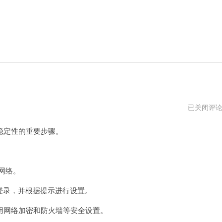
198.168.1.
已关闭评
路
由
定性的重要步骤。
器
设
置
网络。
登录，并根据提示进行设置。
网络加密和防火墙等安全设置。