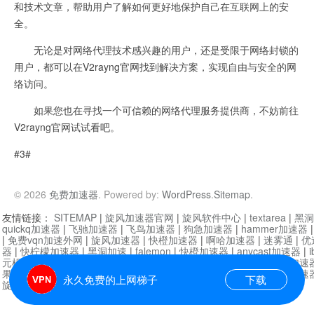
和技术文章，帮助用户了解如何更好地保护自己在互联网上的安
全。
无论是对网络代理技术感兴趣的用户，还是受限于网络封锁的
用户，都可以在V2rayng官网找到解决方案，实现自由与安全的网
络访问。
如果您也在寻找一个可信赖的网络代理服务提供商，不妨前往
V2rayng官网试试看吧。
#3#
© 2026
免费加速器
. Powered by:
WordPress
.
Sitemap
.
友情链接：
SITEMAP
|
旋风加速器官网
|
旋风软件中心
|
textarea
|
黑洞
quickq加速器
|
飞驰加速器
|
飞鸟加速器
|
狗急加速器
|
hammer加速器
|
免费vqn加速外网
|
旋风加速器
|
快橙加速器
|
啊哈加速器
|
迷雾通
|
优
器
|
快柠檬加速器
|
黑洞加速
|
falemon
|
快橙加速器
|
anycast加速器
|
i
元机场加速器
|
一元机场
|
老王加速器
|
黑洞加速器
|
白石山
|
小牛加速
果加速器
|
黑洞加速
|
银河加速器
|
猎豹加速器
|
海鸥加速器
|
芒果加速
永久免费的上网梯子
下载
旋风加速器度器
|
哔咔漫画
|
PicACG
|
雷霆加速