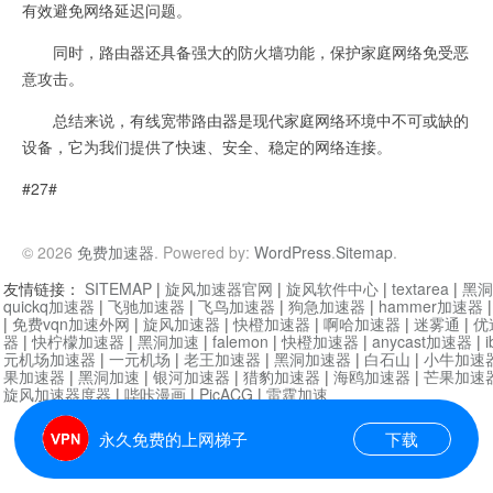
有效避免网络延迟问题。
同时，路由器还具备强大的防火墙功能，保护家庭网络免受恶
意攻击。
总结来说，有线宽带路由器是现代家庭网络环境中不可或缺的
设备，它为我们提供了快速、安全、稳定的网络连接。
#27#
© 2026
免费加速器
. Powered by:
WordPress
.
Sitemap
.
友情链接：
SITEMAP
|
旋风加速器官网
|
旋风软件中心
|
textarea
|
黑洞
quickq加速器
|
飞驰加速器
|
飞鸟加速器
|
狗急加速器
|
hammer加速器
|
免费vqn加速外网
|
旋风加速器
|
快橙加速器
|
啊哈加速器
|
迷雾通
|
优
器
|
快柠檬加速器
|
黑洞加速
|
falemon
|
快橙加速器
|
anycast加速器
|
i
元机场加速器
|
一元机场
|
老王加速器
|
黑洞加速器
|
白石山
|
小牛加速
果加速器
|
黑洞加速
|
银河加速器
|
猎豹加速器
|
海鸥加速器
|
芒果加速
旋风加速器度器
|
哔咔漫画
|
PicACG
|
雷霆加速
永久免费的上网梯子
下载