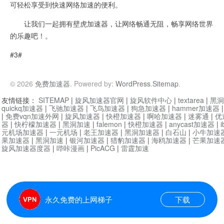
可轻松享受到快速网络加速的便利。
让我们一起拥有壁虎加速器，让网络畅通无阻，畅享网络世界
的乐趣吧！。
#3#
© 2026
免费加速器
. Powered by:
WordPress
.
Sitemap
.
友情链接：
SITEMAP
|
旋风加速器官网
|
旋风软件中心
|
textarea
|
黑洞
quickq加速器
|
飞驰加速器
|
飞鸟加速器
|
狗急加速器
|
hammer加速器
|
免费vqn加速外网
|
旋风加速器
|
快橙加速器
|
啊哈加速器
|
迷雾通
|
优
器
|
快柠檬加速器
|
黑洞加速
|
falemon
|
快橙加速器
|
anycast加速器
|
i
元机场加速器
|
一元机场
|
老王加速器
|
黑洞加速器
|
白石山
|
小牛加速
果加速器
|
黑洞加速
|
银河加速器
|
猎豹加速器
|
海鸥加速器
|
芒果加速
旋风加速器度器
|
哔咔漫画
|
PicACG
|
雷霆加速
永久免费的上网梯子
下载