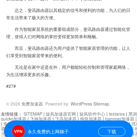
总之，斐讯路由器以其稳定的信号和便利的功能，为人们的日
常生活带来了极大的方便。
作为智能家居系统的重要组成部分，斐讯路由器通过智能化管
理，使得人们对网络的掌控变得更加简单和顺畅。
而且，斐讯路由器还为用户提供了智能家居管理的功能，让人
们享受到智能家居带来的便利。
无论是在家中还是在外，用户都能轻松控制和管理家庭网络，
为生活增添更多的乐趣。
#27#
© 2026
免费加速器
. Powered by:
WordPress
.
Sitemap
.
友情链接：
SITEMAP
|
旋风加速器官网
|
旋风软件中心
|
textarea
|
黑洞
quickq加速器
|
飞驰加速器
|
飞鸟加速器
|
狗急加速器
|
hammer加速器
|
免费vqn加速外网
|
旋风加速器
|
快橙加速器
|
啊哈加速器
|
迷雾通
|
优
器
|
快柠檬加速器
|
黑洞加速
|
falemon
|
快橙加速器
|
anycast加速器
|
i
永久免费的上网梯子
下载
元机场加速器
|
一元机场
|
老王加速器
|
黑洞加速器
|
白石山
|
小牛加速