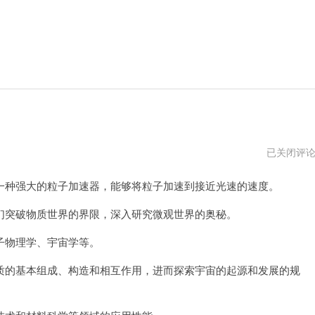
super
已关闭评
加
速
种强大的粒子加速器，能够将粒子加速到接近光速的速度。
器
免
费
突破物质世界的界限，深入研究微观世界的奥秘。
试
用
物理学、宇宙学等。
的基本组成、构造和相互作用，进而探索宇宙的起源和发展的规