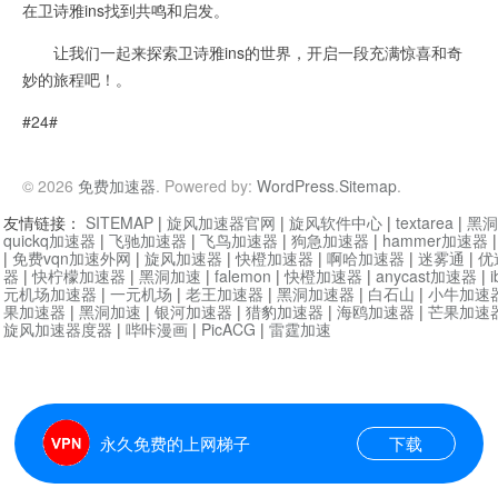
在卫诗雅ins找到共鸣和启发。
让我们一起来探索卫诗雅ins的世界，开启一段充满惊喜和奇
妙的旅程吧！。
#24#
© 2026
免费加速器
. Powered by:
WordPress
.
Sitemap
.
友情链接：
SITEMAP
|
旋风加速器官网
|
旋风软件中心
|
textarea
|
黑洞
quickq加速器
|
飞驰加速器
|
飞鸟加速器
|
狗急加速器
|
hammer加速器
|
免费vqn加速外网
|
旋风加速器
|
快橙加速器
|
啊哈加速器
|
迷雾通
|
优
器
|
快柠檬加速器
|
黑洞加速
|
falemon
|
快橙加速器
|
anycast加速器
|
i
元机场加速器
|
一元机场
|
老王加速器
|
黑洞加速器
|
白石山
|
小牛加速
果加速器
|
黑洞加速
|
银河加速器
|
猎豹加速器
|
海鸥加速器
|
芒果加速
旋风加速器度器
|
哔咔漫画
|
PicACG
|
雷霆加速
永久免费的上网梯子
下载