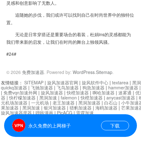
灵感和创意影响了无数人。
追随她的步伐，我们或许可以找到自己在时尚世界中的独特位
置。
无论是日常穿搭还是重要场合的着装，杜娟ins的灵感都能为
我们带来新的启发，让我们在时尚的舞台上独领风骚。
#24#
© 2026
免费加速器
. Powered by:
WordPress
.
Sitemap
.
友情链接：
SITEMAP
|
旋风加速器官网
|
旋风软件中心
|
textarea
|
黑洞
quickq加速器
|
飞驰加速器
|
飞鸟加速器
|
狗急加速器
|
hammer加速器
|
免费vqn加速外网
|
旋风加速器
|
快橙加速器
|
啊哈加速器
|
迷雾通
|
优
器
|
快柠檬加速器
|
黑洞加速
|
falemon
|
快橙加速器
|
anycast加速器
|
i
元机场加速器
|
一元机场
|
老王加速器
|
黑洞加速器
|
白石山
|
小牛加速
果加速器
|
黑洞加速
|
银河加速器
|
猎豹加速器
|
海鸥加速器
|
芒果加速
旋风加速器度器
|
哔咔漫画
|
PicACG
|
雷霆加速
永久免费的上网梯子
下载