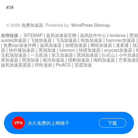
#3#
© 2026
免费加速器
. Powered by:
WordPress
.
Sitemap
.
友情链接：
SITEMAP
|
旋风加速器官网
|
旋风软件中心
|
textarea
|
黑洞
quickq加速器
|
飞驰加速器
|
飞鸟加速器
|
狗急加速器
|
hammer加速器
|
免费vqn加速外网
|
旋风加速器
|
快橙加速器
|
啊哈加速器
|
迷雾通
|
优
器
|
快柠檬加速器
|
黑洞加速
|
falemon
|
快橙加速器
|
anycast加速器
|
i
元机场加速器
|
一元机场
|
老王加速器
|
黑洞加速器
|
白石山
|
小牛加速
果加速器
|
黑洞加速
|
银河加速器
|
猎豹加速器
|
海鸥加速器
|
芒果加速
旋风加速器度器
|
哔咔漫画
|
PicACG
|
雷霆加速
永久免费的上网梯子
下载