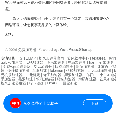
Web界面可以方便地管理和监控网络设备，轻松解决网络连接问
题。
总之，选择华硕路由器，您将拥有一个稳定、高速和智能化的
网络环境，让您畅享高品质的上网体验。
#27#
© 2026
免费加速器
. Powered by:
WordPress
.
Sitemap
.
友情链接：
SITEMAP
|
旋风加速器官网
|
旋风软件中心
|
textarea
|
黑洞
quickq加速器
|
飞驰加速器
|
飞鸟加速器
|
狗急加速器
|
hammer加速器
|
免费vqn加速外网
|
旋风加速器
|
快橙加速器
|
啊哈加速器
|
迷雾通
|
优
器
|
快柠檬加速器
|
黑洞加速
|
falemon
|
快橙加速器
|
anycast加速器
|
i
元机场加速器
|
一元机场
|
老王加速器
|
黑洞加速器
|
白石山
|
小牛加速
果加速器
|
黑洞加速
|
银河加速器
|
猎豹加速器
|
海鸥加速器
|
芒果加速
旋风加速器度器
|
哔咔漫画
|
PicACG
|
雷霆加速
永久免费的上网梯子
下载