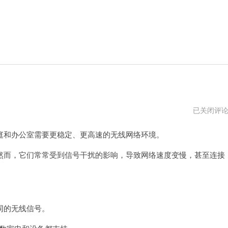
双
已关闭评
频
路
和办公室需要更稳定、更高速的无线网络环境。
由
器
2.4g
而，它们常常受到信号干扰的影响，导致网络速度变慢，甚至连接
和
5g
怎
么
设
置
同的无线信号。