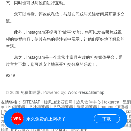
态，同时也可以与他们进行互动。
您可以点赞、评论或私信，与朋友间或与关注者间展开更多交
流。
此外，Instagram还提供了“故事”功能，您可以发布照片或视
频的短暂内容，使其在您的关注者中展示，让他们更好地了解您的
生活。
总之，Instagram是一个非常丰富且有趣的社交媒体平台，通
过官方下载，您可以安全地享受社交分享的乐趣！。
#24#
© 2026
免费加速器
. Powered by:
WordPress
.
Sitemap
.
友情链接：
SITEMAP
|
旋风加速器官网
|
旋风软件中心
|
textarea
|
黑洞
quickq加速器
|
飞驰加速器
|
飞鸟加速器
|
狗急加速器
|
hammer加速器
|
免费vqn加速外网
|
旋风加速器
|
快橙加速器
|
啊哈加速器
|
迷雾通
|
优
器
|
快柠檬加速器
|
黑洞加速
|
falemon
|
快橙加速器
|
anycast加速器
|
i
永久免费的上网梯子
下载
元机场加速器
|
一元机场
|
老王加速器
|
黑洞加速器
|
白石山
|
小牛加速
果加速器
|
黑洞加速
|
银河加速器
|
猎豹加速器
|
海鸥加速器
|
芒果加速
旋风加速器度器
|
哔咔漫画
|
PicACG
|
雷霆加速