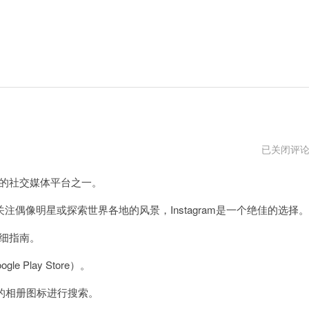
ins
已关闭评
官
网
迎的社交媒体平台之一。
登
录
入
像明星或探索世界各地的风景，Instagram是一个绝佳的选择。
口
详细指南。
Play Store）。
中的相册图标进行搜索。