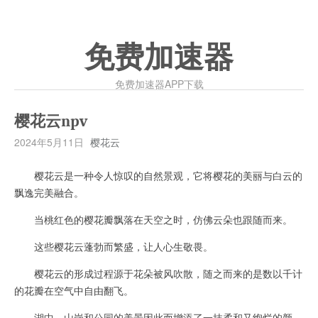
免费加速器
免费加速器APP下载
樱花云npv
2024年5月11日
樱花云
樱花云是一种令人惊叹的自然景观，它将樱花的美丽与白云的
飘逸完美融合。
当桃红色的樱花瓣飘落在天空之时，仿佛云朵也跟随而来。
这些樱花云蓬勃而繁盛，让人心生敬畏。
樱花云的形成过程源于花朵被风吹散，随之而来的是数以千计
的花瓣在空气中自由翻飞。
湖中，山岗和公园的美景因此而增添了一抹柔和又绚烂的颜