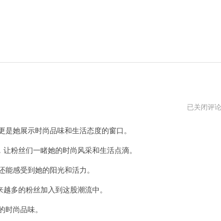
张
已关闭评
智
妍
更是她展示时尚品味和生活态度的窗口。
的
照
片
让粉丝们一睹她的时尚风采和生活点滴。
还能感受到她的阳光和活力。
越多的粉丝加入到这股潮流中。
的时尚品味。