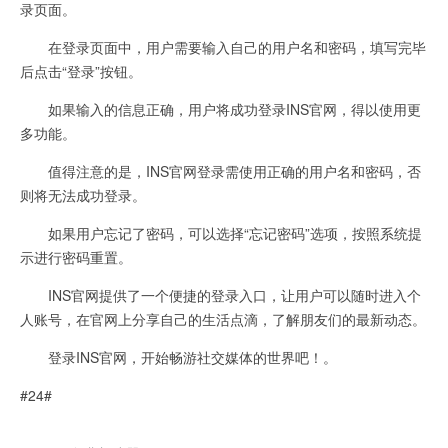
录页面。
在登录页面中，用户需要输入自己的用户名和密码，填写完毕
后点击“登录”按钮。
如果输入的信息正确，用户将成功登录INS官网，得以使用更
多功能。
值得注意的是，INS官网登录需使用正确的用户名和密码，否
则将无法成功登录。
如果用户忘记了密码，可以选择“忘记密码”选项，按照系统提
示进行密码重置。
INS官网提供了一个便捷的登录入口，让用户可以随时进入个
人账号，在官网上分享自己的生活点滴，了解朋友们的最新动态。
登录INS官网，开始畅游社交媒体的世界吧！。
#24#