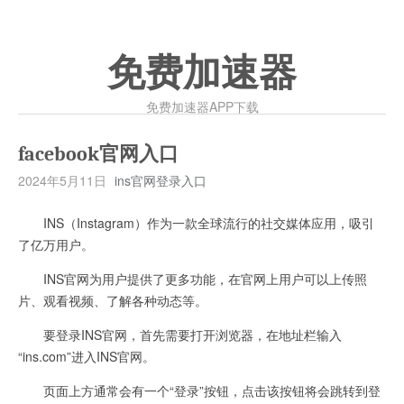
免费加速器
免费加速器APP下载
facebook官网入口
2024年5月11日
ins官网登录入口
INS（Instagram）作为一款全球流行的社交媒体应用，吸引
了亿万用户。
INS官网为用户提供了更多功能，在官网上用户可以上传照
片、观看视频、了解各种动态等。
要登录INS官网，首先需要打开浏览器，在地址栏输入
“ins.com”进入INS官网。
页面上方通常会有一个“登录”按钮，点击该按钮将会跳转到登