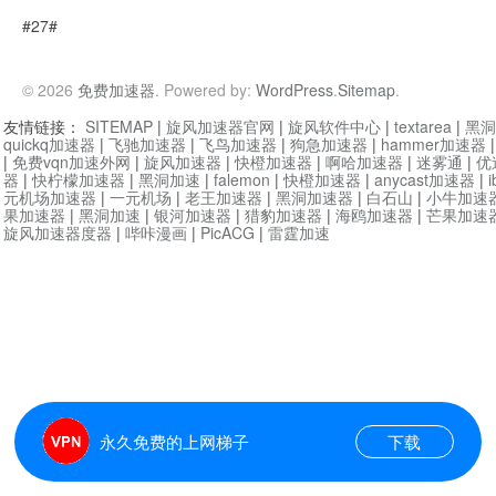
#27#
© 2026
免费加速器
. Powered by:
WordPress
.
Sitemap
.
友情链接：
SITEMAP
|
旋风加速器官网
|
旋风软件中心
|
textarea
|
黑洞
quickq加速器
|
飞驰加速器
|
飞鸟加速器
|
狗急加速器
|
hammer加速器
|
免费vqn加速外网
|
旋风加速器
|
快橙加速器
|
啊哈加速器
|
迷雾通
|
优
器
|
快柠檬加速器
|
黑洞加速
|
falemon
|
快橙加速器
|
anycast加速器
|
i
元机场加速器
|
一元机场
|
老王加速器
|
黑洞加速器
|
白石山
|
小牛加速
果加速器
|
黑洞加速
|
银河加速器
|
猎豹加速器
|
海鸥加速器
|
芒果加速
旋风加速器度器
|
哔咔漫画
|
PicACG
|
雷霆加速
永久免费的上网梯子
下载