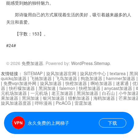
能感受到她的独特魅力。
郑诗璇用自己的方式展现着生活的美好，吸引着越来越多的人
关注和喜爱。
【字数：153】。
#24#
© 2026
免费加速器
. Powered by:
WordPress
.
Sitemap
.
友情链接：
SITEMAP
|
旋风加速器官网
|
旋风软件中心
|
textarea
|
黑洞
quickq加速器
|
飞驰加速器
|
飞鸟加速器
|
狗急加速器
|
hammer加速器
|
免费vqn加速外网
|
旋风加速器
|
快橙加速器
|
啊哈加速器
|
迷雾通
|
优
器
|
快柠檬加速器
|
黑洞加速
|
falemon
|
快橙加速器
|
anycast加速器
|
i
元机场加速器
|
一元机场
|
老王加速器
|
黑洞加速器
|
白石山
|
小牛加速
果加速器
|
黑洞加速
|
银河加速器
|
猎豹加速器
|
海鸥加速器
|
芒果加速
旋风加速器度器
|
哔咔漫画
|
PicACG
|
雷霆加速
永久免费的上网梯子
下载