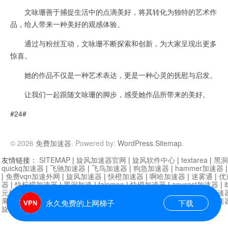
文咏珊善于捕捉生活中的点滴美好，将其转化为独特的艺术作
品，给人带来一种美好的观感体验。
通过与粉丝互动，文咏珊不断探索和创新，为大家呈现出更多
惊喜。
她的作品不仅是一种艺术表达，更是一种心灵的抚慰与启发。
让我们一起跟随文咏珊的脚步，感受她作品所带来的美好。
#24#
© 2026
免费加速器
. Powered by:
WordPress
.
Sitemap
.
友情链接：
SITEMAP
|
旋风加速器官网
|
旋风软件中心
|
textarea
|
黑洞
quickq加速器
|
飞驰加速器
|
飞鸟加速器
|
狗急加速器
|
hammer加速器
|
免费vqn加速外网
|
旋风加速器
|
快橙加速器
|
啊哈加速器
|
迷雾通
|
优
器
|
快柠檬加速器
|
黑洞加速
|
falemon
|
快橙加速器
|
anycast加速器
|
i
元机场加速器
|
一元机场
|
老王加速器
|
黑洞加速器
|
白石山
|
小牛加速
果加速器
|
黑洞加速
|
银河加速器
|
猎豹加速器
|
海鸥加速器
|
芒果加速
永久免费的上网梯子
下载
旋风加速器度器
|
哔咔漫画
|
PicACG
|
雷霆加速