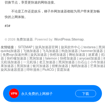
切换节点，享受更快速的网络连接。
不论是工作还是娱乐，梯子外网加速器都能为用户带来更加畅
快的上网体验。
#3#
© 2026
免费加速器
. Powered by:
WordPress
.
Sitemap
.
友情链接：
SITEMAP
|
旋风加速器官网
|
旋风软件中心
|
textarea
|
黑洞
quickq加速器
|
飞驰加速器
|
飞鸟加速器
|
狗急加速器
|
hammer加速器
|
免费vqn加速外网
|
旋风加速器
|
快橙加速器
|
啊哈加速器
|
迷雾通
|
优
器
|
快柠檬加速器
|
黑洞加速
|
falemon
|
快橙加速器
|
anycast加速器
|
i
元机场加速器
|
一元机场
|
老王加速器
|
黑洞加速器
|
白石山
|
小牛加速
果加速器
|
黑洞加速
|
银河加速器
|
猎豹加速器
|
海鸥加速器
|
芒果加速
旋风加速器度器
|
哔咔漫画
|
PicACG
|
雷霆加速
永久免费的上网梯子
下载