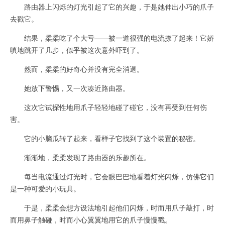
路由器上闪烁的灯光引起了它的兴趣，于是她伸出小巧的爪子
去戳它。
结果，柔柔吃了个大亏——被一道很强的电流撩了起来！它娇
嗔地跳开了几步，似乎被这次意外吓到了。
然而，柔柔的好奇心并没有完全消退。
她放下警惕，又一次凑近路由器。
这次它试探性地用爪子轻轻地碰了碰它，没有再受到任何伤
害。
它的小脑瓜转了起来，看样子它找到了这个装置的秘密。
渐渐地，柔柔发现了路由器的乐趣所在。
每当电流通过灯光时，它会眼巴巴地看着灯光闪烁，仿佛它们
是一种可爱的小玩具。
于是，柔柔会想方设法地引起他们闪烁，时而用爪子敲打，时
而用鼻子触碰，时而小心翼翼地用它的爪子慢慢戳。