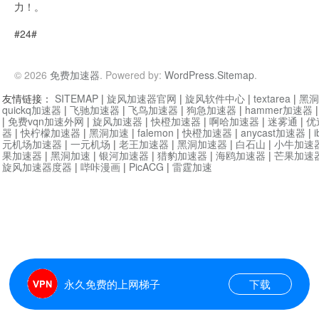
力！。
#24#
© 2026
免费加速器
. Powered by:
WordPress
.
Sitemap
.
友情链接：
SITEMAP
|
旋风加速器官网
|
旋风软件中心
|
textarea
|
黑洞
quickq加速器
|
飞驰加速器
|
飞鸟加速器
|
狗急加速器
|
hammer加速器
|
免费vqn加速外网
|
旋风加速器
|
快橙加速器
|
啊哈加速器
|
迷雾通
|
优
器
|
快柠檬加速器
|
黑洞加速
|
falemon
|
快橙加速器
|
anycast加速器
|
i
元机场加速器
|
一元机场
|
老王加速器
|
黑洞加速器
|
白石山
|
小牛加速
果加速器
|
黑洞加速
|
银河加速器
|
猎豹加速器
|
海鸥加速器
|
芒果加速
旋风加速器度器
|
哔咔漫画
|
PicACG
|
雷霆加速
永久免费的上网梯子
下载