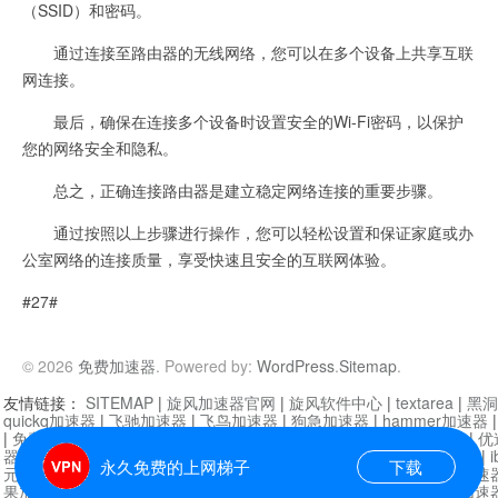
（SSID）和密码。
通过连接至路由器的无线网络，您可以在多个设备上共享互联
网连接。
最后，确保在连接多个设备时设置安全的Wi-Fi密码，以保护
您的网络安全和隐私。
总之，正确连接路由器是建立稳定网络连接的重要步骤。
通过按照以上步骤进行操作，您可以轻松设置和保证家庭或办
公室网络的连接质量，享受快速且安全的互联网体验。
#27#
© 2026
免费加速器
. Powered by:
WordPress
.
Sitemap
.
友情链接：
SITEMAP
|
旋风加速器官网
|
旋风软件中心
|
textarea
|
黑洞
quickq加速器
|
飞驰加速器
|
飞鸟加速器
|
狗急加速器
|
hammer加速器
|
免费vqn加速外网
|
旋风加速器
|
快橙加速器
|
啊哈加速器
|
迷雾通
|
优
器
|
快柠檬加速器
|
黑洞加速
|
falemon
|
快橙加速器
|
anycast加速器
|
i
永久免费的上网梯子
下载
元机场加速器
|
一元机场
|
老王加速器
|
黑洞加速器
|
白石山
|
小牛加速
果加速器
|
黑洞加速
|
银河加速器
|
猎豹加速器
|
海鸥加速器
|
芒果加速