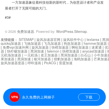
一方加速器象征着科技创新的新时代，为创意设计者和产业发
展者打开了无限可能的大门。
#3#
© 2026
免费加速器
. Powered by:
WordPress
.
Sitemap
.
友情链接：
SITEMAP
|
旋风加速器官网
|
旋风软件中心
|
textarea
|
黑洞
quickq加速器
|
飞驰加速器
|
飞鸟加速器
|
狗急加速器
|
hammer加速器
|
免费vqn加速外网
|
旋风加速器
|
快橙加速器
|
啊哈加速器
|
迷雾通
|
优
器
|
快柠檬加速器
|
黑洞加速
|
falemon
|
快橙加速器
|
anycast加速器
|
i
元机场加速器
|
一元机场
|
老王加速器
|
黑洞加速器
|
白石山
|
小牛加速
果加速器
|
黑洞加速
|
银河加速器
|
猎豹加速器
|
海鸥加速器
|
芒果加速
旋风加速器度器
|
哔咔漫画
|
PicACG
|
雷霆加速
永久免费的上网梯子
下载