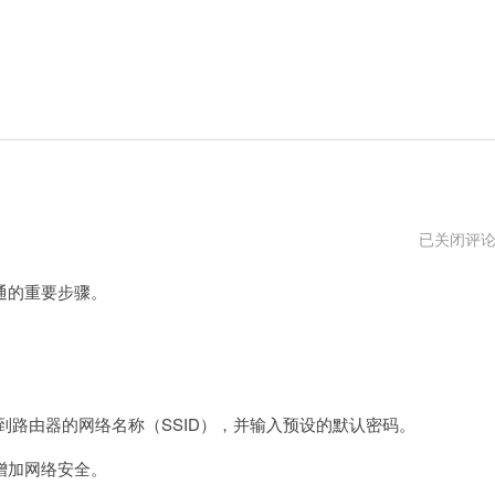
怎
已关闭评
么
配
通的重要步骤。
置
无
线
路
由
。
器
到路由器的网络名称（SSID），并输入预设的默认密码。
增加网络安全。