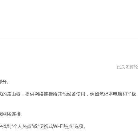
路
已关闭评
由
器
部分。
统
一
登
的路由器，提供网络连接给其他设备使用，例如笔记本电脑和平板
录
网
站
线网络连接。
个人热点”或“便携式Wi-Fi热点”选项。