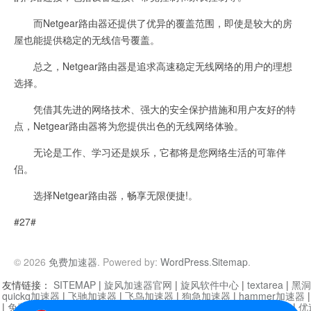
而Netgear路由器还提供了优异的覆盖范围，即使是较大的房
屋也能提供稳定的无线信号覆盖。
总之，Netgear路由器是追求高速稳定无线网络的用户的理想
选择。
凭借其先进的网络技术、强大的安全保护措施和用户友好的特
点，Netgear路由器将为您提供出色的无线网络体验。
无论是工作、学习还是娱乐，它都将是您网络生活的可靠伴
侣。
选择Netgear路由器，畅享无限便捷!。
#27#
© 2026
免费加速器
. Powered by:
WordPress
.
Sitemap
.
友情链接：
SITEMAP
|
旋风加速器官网
|
旋风软件中心
|
textarea
|
黑洞
quickq加速器
|
飞驰加速器
|
飞鸟加速器
|
狗急加速器
|
hammer加速器
|
免费vqn加速外网
|
旋风加速器
|
快橙加速器
|
啊哈加速器
|
迷雾通
|
优