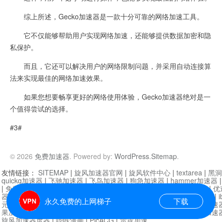
综上所述，Gecko加速器是一款十分可靠的网络加速工具。
它不仅能够帮助用户实现网络加速，还能够提供数据加密和隐
私保护。
而且，它还可以解决用户的网络限制问题，并采用自动连接算
法来实现最佳的网络加速效果。
如果您想要畅享更好的网络使用体验，Gecko加速器绝对是一
个值得尝试的选择。
#3#
© 2026
免费加速器
. Powered by:
WordPress
.
Sitemap
.
友情链接：
SITEMAP
|
旋风加速器官网
|
旋风软件中心
|
textarea
|
黑洞
quickq加速器
|
飞驰加速器
|
飞鸟加速器
|
狗急加速器
|
hammer加速器
|
免费vqn加速外网
|
旋风加速器
|
快橙加速器
|
啊哈加速器
|
迷雾通
|
优
器
|
快柠檬加速器
|
黑洞加速
|
falemon
|
快橙加速器
|
anycast加速器
|
i
永久免费的上网梯子
下载
元机场加速器
|
一元机场
|
老王加速器
|
黑洞加速器
|
白石山
|
小牛加速
果加速器
|
黑洞加速
|
银河加速器
|
猎豹加速器
|
海鸥加速器
|
芒果加速
旋风加速器度器
|
哔咔漫画
|
PicACG
|
雷霆加速