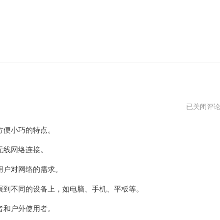
小
已关闭评
米
路
方便小巧的特点。
由
器
登
无线网络连接。
录
入
户对网络的需求。
口
到不同的设备上，如电脑、手机、平板等。
者和户外使用者。