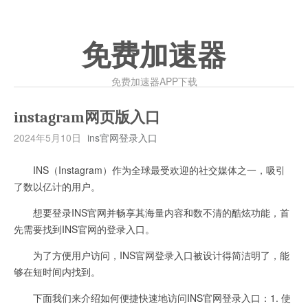
免费加速器
免费加速器APP下载
instagram网页版入口
2024年5月10日
ins官网登录入口
INS（Instagram）作为全球最受欢迎的社交媒体之一，吸引
了数以亿计的用户。
想要登录INS官网并畅享其海量内容和数不清的酷炫功能，首
先需要找到INS官网的登录入口。
为了方便用户访问，INS官网登录入口被设计得简洁明了，能
够在短时间内找到。
下面我们来介绍如何便捷快速地访问INS官网登录入口：1. 使