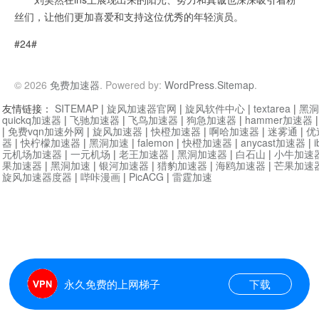
丝们，让他们更加喜爱和支持这位优秀的年轻演员。
#24#
© 2026
免费加速器
. Powered by:
WordPress
.
Sitemap
.
友情链接：
SITEMAP
|
旋风加速器官网
|
旋风软件中心
|
textarea
|
黑洞
quickq加速器
|
飞驰加速器
|
飞鸟加速器
|
狗急加速器
|
hammer加速器
|
免费vqn加速外网
|
旋风加速器
|
快橙加速器
|
啊哈加速器
|
迷雾通
|
优
器
|
快柠檬加速器
|
黑洞加速
|
falemon
|
快橙加速器
|
anycast加速器
|
i
元机场加速器
|
一元机场
|
老王加速器
|
黑洞加速器
|
白石山
|
小牛加速
果加速器
|
黑洞加速
|
银河加速器
|
猎豹加速器
|
海鸥加速器
|
芒果加速
旋风加速器度器
|
哔咔漫画
|
PicACG
|
雷霆加速
永久免费的上网梯子
下载