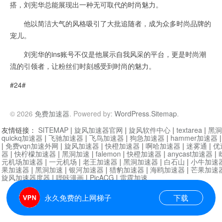
搭，刘宪华总能展现出一种无可取代的时尚魅力。
他以简洁大气的风格吸引了大批追随者，成为众多时尚品牌的
宠儿。
刘宪华的ins账号不仅是他展示自我风采的平台，更是时尚潮
流的引领者，让粉丝们时刻感受到时尚的魅力。
#24#
© 2026
免费加速器
. Powered by:
WordPress
.
Sitemap
.
友情链接：
SITEMAP
|
旋风加速器官网
|
旋风软件中心
|
textarea
|
黑洞
quickq加速器
|
飞驰加速器
|
飞鸟加速器
|
狗急加速器
|
hammer加速器
|
免费vqn加速外网
|
旋风加速器
|
快橙加速器
|
啊哈加速器
|
迷雾通
|
优
器
|
快柠檬加速器
|
黑洞加速
|
falemon
|
快橙加速器
|
anycast加速器
|
i
元机场加速器
|
一元机场
|
老王加速器
|
黑洞加速器
|
白石山
|
小牛加速
果加速器
|
黑洞加速
|
银河加速器
|
猎豹加速器
|
海鸥加速器
|
芒果加速
旋风加速器度器
|
哔咔漫画
|
PicACG
|
雷霆加速
永久免费的上网梯子
下载