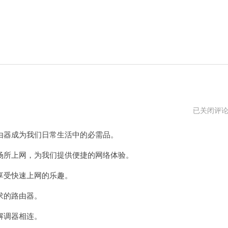
连
已关闭评
接
路
器成为我们日常生活中的必需品。
由
器
网
所上网，为我们提供便捷的网络体验。
址
受快速上网的乐趣。
求的路由器。
解调器相连。