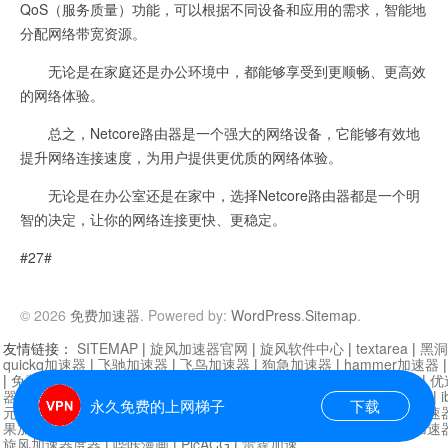
QoS（服务质量）功能，可以根据不同设备和应用的需求，智能地
分配网络带宽资源。
无论是在家庭还是办公环境中，都能够享受到更顺畅、更高效
的网络体验。
总之，Netcore路由器是一个强大的网络设备，它能够有效地
提升网络连接速度，为用户提供更优质的网络体验。
无论是在办公室还是在家中，选择Netcore路由器都是一个明
智的决定，让你的网络连接更快、更稳定。
#27#
© 2026
免费加速器
. Powered by:
WordPress
.
Sitemap
.
友情链接：
SITEMAP
|
旋风加速器官网
|
旋风软件中心
|
textarea
|
黑洞
quickq加速器
|
飞驰加速器
|
飞鸟加速器
|
狗急加速器
|
hammer加速器
|
免费vqn加速外网
|
旋风加速器
|
快橙加速器
|
啊哈加速器
|
迷雾通
|
优
器
|
快柠檬加速器
|
黑洞加速
|
falemon
|
快橙加速器
|
anycast加速器
|
i
永久免费的上网梯子
下载
元机场加速器
|
一元机场
|
老王加速器
|
黑洞加速器
|
白石山
|
小牛加速
果加速器
|
黑洞加速
|
银河加速器
|
猎豹加速器
|
海鸥加速器
|
芒果加速
旋风加速器度器
|
哔咔漫画
|
PicACG
|
雷霆加速