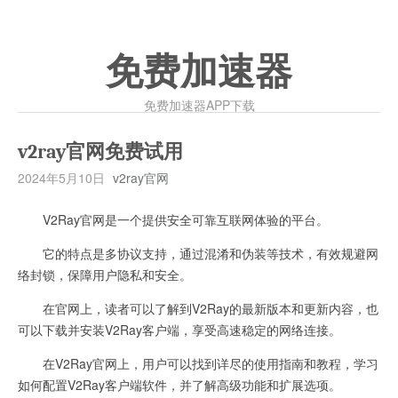
免费加速器
免费加速器APP下载
v2ray官网免费试用
2024年5月10日
v2ray官网
V2Ray官网是一个提供安全可靠互联网体验的平台。
它的特点是多协议支持，通过混淆和伪装等技术，有效规避网
络封锁，保障用户隐私和安全。
在官网上，读者可以了解到V2Ray的最新版本和更新内容，也
可以下载并安装V2Ray客户端，享受高速稳定的网络连接。
在V2Ray官网上，用户可以找到详尽的使用指南和教程，学习
如何配置V2Ray客户端软件，并了解高级功能和扩展选项。