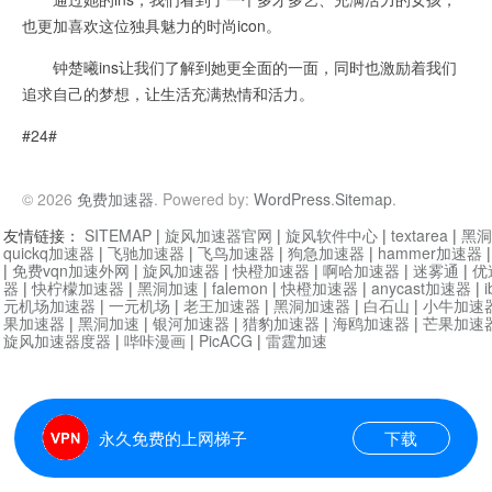
也更加喜欢这位独具魅力的时尚icon。
钟楚曦ins让我们了解到她更全面的一面，同时也激励着我们
追求自己的梦想，让生活充满热情和活力。
#24#
© 2026
免费加速器
. Powered by:
WordPress
.
Sitemap
.
友情链接：
SITEMAP
|
旋风加速器官网
|
旋风软件中心
|
textarea
|
黑洞
quickq加速器
|
飞驰加速器
|
飞鸟加速器
|
狗急加速器
|
hammer加速器
|
免费vqn加速外网
|
旋风加速器
|
快橙加速器
|
啊哈加速器
|
迷雾通
|
优
器
|
快柠檬加速器
|
黑洞加速
|
falemon
|
快橙加速器
|
anycast加速器
|
i
元机场加速器
|
一元机场
|
老王加速器
|
黑洞加速器
|
白石山
|
小牛加速
果加速器
|
黑洞加速
|
银河加速器
|
猎豹加速器
|
海鸥加速器
|
芒果加速
旋风加速器度器
|
哔咔漫画
|
PicACG
|
雷霆加速
永久免费的上网梯子
下载