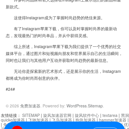
新款式。
这使得Instagram成为了掌握时尚趋势的绝佳来源。
有了Instagram苹果下载，你可以及时掌握时尚界的最新动
态，发现最热门的时尚单品，并从中获得灵感。
综上所述，Instagram苹果下载为我们提供了一个优秀的社交
媒体平台，通过图片和短视频向朋友和世界展示自己的生活瞬间，
同时也让我们与其他用户互动并获取时尚趋势的最新信息。
无论你是探索新的艺术形式，还是展示你的生活，Instagram
都将成为你时尚而创意的伙伴。
#24#
© 2026
免费加速器
. Powered by:
WordPress
.
Sitemap
.
友情链接：
SITEMAP
|
旋风加速器官网
|
旋风软件中心
|
textarea
|
黑洞
quickq加速器
|
飞驰加速器
|
飞鸟加速器
|
狗急加速器
|
hammer加速器
|
免费vqn加速外网
|
旋风加速器
|
快橙加速器
|
啊哈加速器
|
迷雾通
|
优