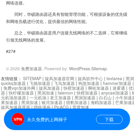
网络连接。
同时，华硕路由器还具有智能管理功能，可根据设备的优先级
和网络负载进行优化，提供最佳的网络性能。
总之，华硕路由器是用户连接无线网络的不二选择，它将继续
引领无线网络的发展。
#27#
© 2026
免费加速器
. Powered by:
WordPress
.
Sitemap
.
友情链接：
SITEMAP
|
旋风加速器官网
|
旋风软件中心
|
textarea
|
黑洞
quickq加速器
|
飞驰加速器
|
飞鸟加速器
|
狗急加速器
|
hammer加速器
|
免费vqn加速外网
|
旋风加速器
|
快橙加速器
|
啊哈加速器
|
迷雾通
|
优
器
|
快柠檬加速器
|
黑洞加速
|
falemon
|
快橙加速器
|
anycast加速器
|
i
元机场加速器
|
一元机场
|
老王加速器
|
黑洞加速器
|
白石山
|
小牛加速
果加速器
|
黑洞加速
|
银河加速器
|
猎豹加速器
|
海鸥加速器
|
芒果加速
旋风加速器度器
|
哔咔漫画
|
PicACG
|
雷霆加速
永久免费的上网梯子
下载