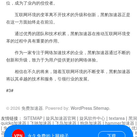
位，成为了业内的佼佼者。
互联网环境的变革离不开技术的升级和创新，黑豹加速器正是
在这一方面始终走在前沿。
通过优秀的团队和技术积累，黑豹加速器在推动互联网环境变
革的过程中具有重要的作用。
作为一家专注于网络加速技术的企业，黑豹加速器通过不断的
创新和升级，致力于为用户提供更好的网络体验。
相信在不久的将来，随着互联网环境的不断变革，黑豹加速器
将以其卓越的技术和服务，引领行业的发展。
#3#
© 2026
免费加速器
. Powered by:
WordPress
.
Sitemap
.
友情链接：
SITEMAP
|
旋风加速器官网
|
旋风软件中心
|
textarea
|
黑洞
quickq加速器
|
飞驰加速器
|
飞鸟加速器
|
狗急加速器
|
hammer加速器
|
免费vqn加速外网
|
旋风加速器
|
快橙加速器
|
啊哈加速器
|
迷雾通
|
优
器
|
快柠檬加速器
|
黑洞加速
|
falemon
|
快橙加速器
|
anycast加速器
|
i
永久免费的上网梯子
下载