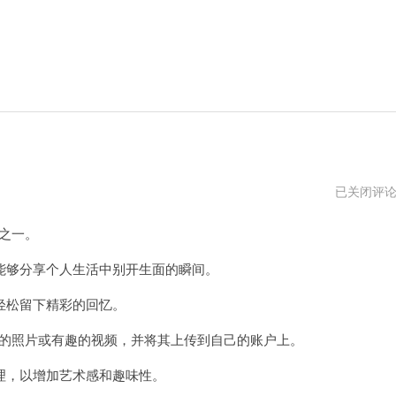
instagram
已关闭评
官
网
用之一。
电
脑
版
够分享个人生活中别开生面的瞬间。
下
载
松留下精彩的回忆。
美丽的照片或有趣的视频，并将其上传到自己的账户上。
，以增加艺术感和趣味性。