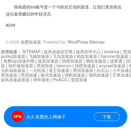
陈柏霖的ins账号是一个与粉丝互动的渠道，让我们更加靠近
这位备受瞩目的年轻演员。
#24#
© 2026
免费加速器
. Powered by:
WordPress
.
Sitemap
.
友情链接：
SITEMAP
|
旋风加速器官网
|
旋风软件中心
|
textarea
|
黑洞
quickq加速器
|
飞驰加速器
|
飞鸟加速器
|
狗急加速器
|
hammer加速器
|
免费vqn加速外网
|
旋风加速器
|
快橙加速器
|
啊哈加速器
|
迷雾通
|
优
器
|
快柠檬加速器
|
黑洞加速
|
falemon
|
快橙加速器
|
anycast加速器
|
i
元机场加速器
|
一元机场
|
老王加速器
|
黑洞加速器
|
白石山
|
小牛加速
果加速器
|
黑洞加速
|
银河加速器
|
猎豹加速器
|
海鸥加速器
|
芒果加速
旋风加速器度器
|
哔咔漫画
|
PicACG
|
雷霆加速
永久免费的上网梯子
下载