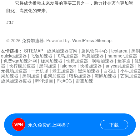
它将成为推动未来发展的重要工具之一，助力社会迈向更加智
能化、高效化的未来。
#3#
© 2026
免费加速器
. Powered by:
WordPress
.
Sitemap
.
友情链接：
SITEMAP
|
旋风加速器官网
|
旋风软件中心
|
textarea
|
黑洞
quickq加速器
|
飞驰加速器
|
飞鸟加速器
|
狗急加速器
|
hammer加速器
|
免费vqn加速外网
|
旋风加速器
|
快橙加速器
|
啊哈加速器
|
迷雾通
|
优
器
|
快柠檬加速器
|
黑洞加速
|
falemon
|
快橙加速器
|
anycast加速器
|
i
元机场加速器
|
一元机场
|
老王加速器
|
黑洞加速器
|
白石山
|
小牛加速
果加速器
|
黑洞加速
|
银河加速器
|
猎豹加速器
|
海鸥加速器
|
芒果加速
旋风加速器度器
|
哔咔漫画
|
PicACG
|
雷霆加速
永久免费的上网梯子
下载