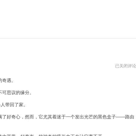
猫
已关闭评
和
路
的奇遇。
由
器
一
不可思议的缘分。
体
叫
心人带回了家。
什
么
了好奇心，然而，它尤其着迷于一个发出光芒的黑色盒子——路由